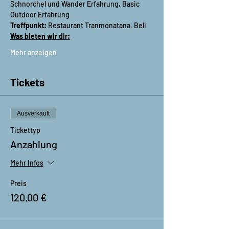
Schnorchel und Wander Erfahrung, Basic 
Outdoor Erfahrung
Treffpunkt:
 Restaurant Tranmonatana, Beli
Was bieten wir dir:
Mehr anzeigen
Tickets
Ausverkauft
Tickettyp
Anzahlung
Mehr Infos
Preis
120,00 €