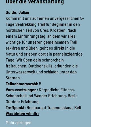
Über die Veranstaltung
Guide: Julian
Komm mit uns auf einen unvergesslichen 5-
Tage Seatrekking Trail für Beginner in den 
nördlichen Teil von Cres, Kroatien. Nach 
einem Einführungstag, an dem wir alles 
wichtige für unseren gemeinsamen Trail 
erklären und üben, geht es direkt in die 
Natur und erleben dort ein paar einzigartige 
Tage. Wir üben dein schnorcheln, 
freitauchen, Outdoor skills, erkunden die 
Unterwasserwelt und schlafen unter den 
Sternen.
Teilnehmeranzahl:
 5
Voraussetzungen:
 Körperliche Fitness, 
Schnorchel und Wander Erfahrung, Basic 
Outdoor Erfahrung
Treffpunkt:
 Restaurant Tranmonatana, Beli
Was bieten wir dir:
Mehr anzeigen